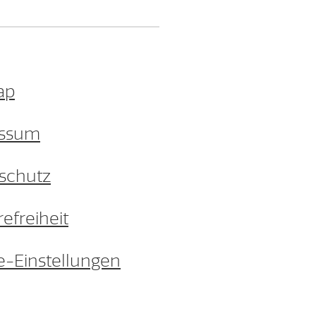
ap
essum
schutz
refreiheit
e-Einstellungen