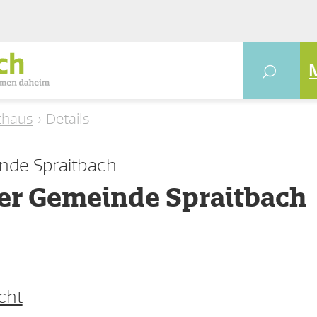
thaus
Details
nde Spraitbach
der Gemeinde Spraitbach
cht