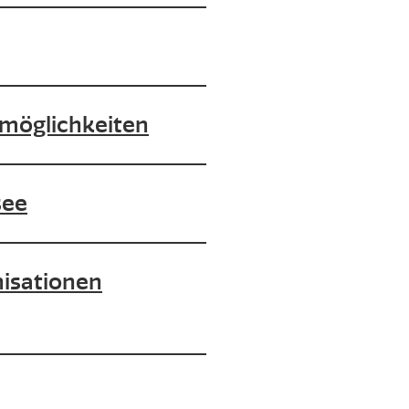
tmöglichkeiten
see
nisationen