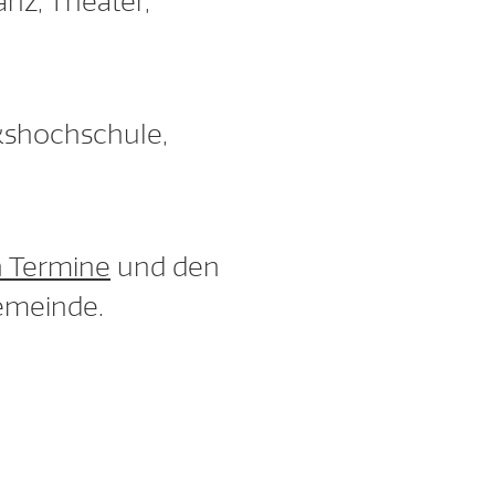
anz, Theater,
lkshochschule,
n Termine
und den
emeinde.